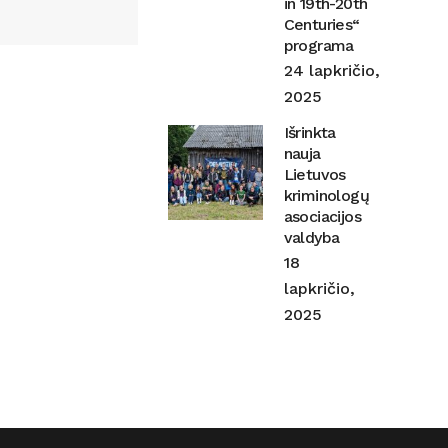
in 19th-20th
Centuries“
programa
24 lapkričio,
2025
Išrinkta
nauja
Lietuvos
kriminologų
asociacijos
valdyba
18
lapkričio,
2025