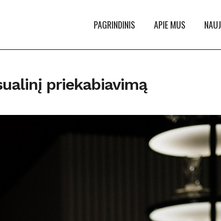
PAGRINDINIS
APIE MUS
NAUJ
sualinį priekabiavimą