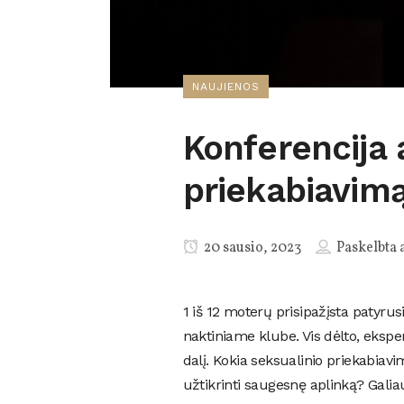
NAUJIENOS
Konferencija 
priekabiavim
20 sausio, 2023
Paskelbta
1 iš 12 moterų prisipažįsta patyru
naktiniame klube. Vis dėlto, eksper
dalį. Kokia seksualinio priekabia
užtikrinti saugesnę aplinką? Galiau