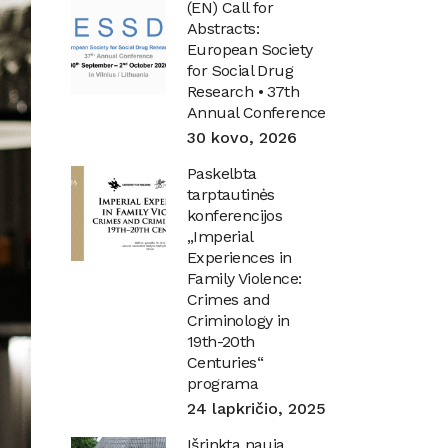
(EN) Call for
Abstracts:
European Society
for Social Drug
Research • 37th
Annual Conference
30 kovo, 2026
Paskelbta
tarptautinės
konferencijos
„Imperial
Experiences in
Family Violence:
Crimes and
Criminology in
19th-20th
Centuries“
programa
24 lapkričio, 2025
Išrinkta nauja