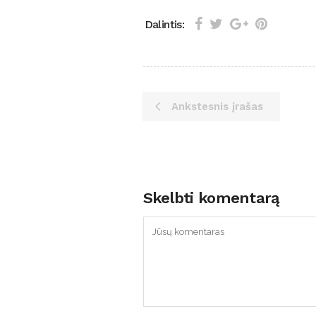
Dalintis:
Ankstesnis įrašas
Skelbti komentarą