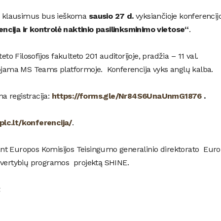
ius klausimus bus ieškoma
sausio 27 d.
vyksiančioje konferencij
ncija ir kontrolė naktinio pasilinksminimo vietose“
.
eto Filosofijos fakulteto 201 auditorijoje, pradžia – 11 val.
uojama MS Teams platformoje. Konferencija vyks anglų kalba.
a registracija:
https://forms.gle/Nr84S6UnaUnmG1876
.
plc.lt/konferencija/
.
nt Europos Komisijos Teisingumo generalinio direktorato Eur
 ir vertybių programos projektą SHINE.
.