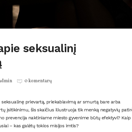
apie seksualinį
ą
admin
0 komentarų
si seksualinę prievartą, priekabiavimą ar smurtą bare arba
tų įsitikinimu, šis skaičius iliustruoja tik menką negatyvių patir
vimo prevencija naktiniame miesto gyvenime būtų efektyvi? Kaip
siai – kas galėtų tokios misijos imtis?