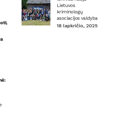
Lietuvos
kriminologų
asociacijos valdyba
oti,
18 lapkričio, 2025
ga
mė:
e