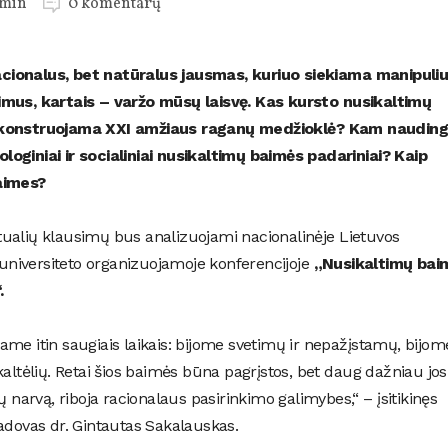
min
0 komentarų
cionalus, bet natūralus jausmas, kuriuo siekiama manipuliu
imus, kartais – varžo mūsų laisvę. Kas kursto nusikaltimų
p konstruojama XXI amžiaus raganų medžioklė? Kam naudin
oginiai ir socialiniai nusikaltimų baimės padariniai? Kaip
aimes?
aktualių klausimų bus analizuojami nacionalinėje Lietuvos
s universiteto organizuojamoje konferencijoje
„Nusikaltimų bai
.
me itin saugiais laikais: bijome svetimų ir nepažįstamų, bijom
usikaltėlių. Retai šios baimės būna pagrįstos, bet daug dažniau jos
ų narvą, riboja racionalaus pasirinkimo galimybes,“ – įsitikinęs
vadovas dr. Gintautas Sakalauskas.