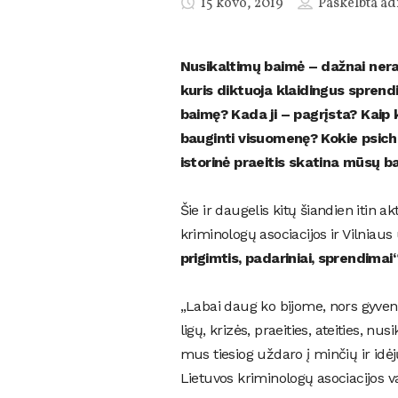
15 kovo, 2019
Paskelbta
ad
Nusikaltimų baimė – dažnai nera
kuris diktuoja klaidingus sprend
baimę? Kada ji – pagrįsta? Kai
bauginti visuomenę? Kokie psichol
istorinė praeitis skatina mūsų b
Šie ir daugelis kitų šiandien itin 
kriminologų asociacijos ir Vilniau
prigimtis, padariniai, sprendimai“
„Labai daug ko bijome, nors gyvena
ligų, krizės, praeities, ateities, n
mus tiesiog uždaro į minčių ir idėj
Lietuvos kriminologų asociacijos 