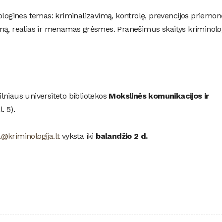
ologines temas: kriminalizavimą, kontrolę, prevencijos priemon
mą, realias ir menamas grėsmes. Pranešimus skaitys kriminolo
ilniaus universiteto bibliotekos
Mokslinės komunikacijos ir
. 5).
a@kriminologija.lt
vyksta iki
balandžio 2 d.