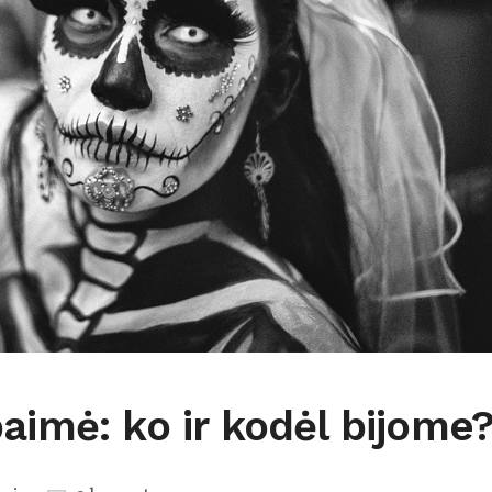
aimė: ko ir kodėl bijome