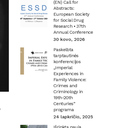
(EN) Call for
Abstracts:
European Society
for Social Drug
Research • 37th
Annual Conference
30 kovo, 2026
Paskelbta
tarptautinės
konferencijos
„Imperial
Experiences in
Family Violence:
Crimes and
Criminology in
19th-20th
Centuries“
?
programa
24 lapkričio, 2025
Išrinkta nauja