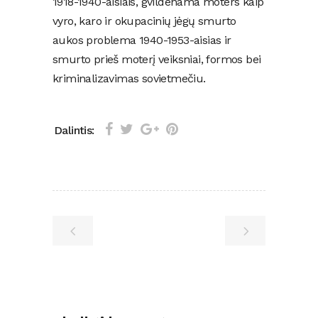
1918-1940-aisiais, gvildenama moters kaip
vyro, karo ir okupacinių jėgų smurto
aukos problema 1940-1953-aisias ir
smurto prieš moterį veiksniai, formos bei
kriminalizavimas sovietmečiu.
Dalintis: