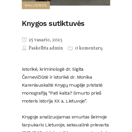
NAUJIENOS
Knygos sutiktuvės
25 vasario, 2023
Paskelbta
admin
0 komentarų
Istorikė, kriminologė dr. Sigita
Černevičiūtė ir istorikė dr. Monika
Kareniauskaitė Knygų mugėje pristatė
monografiją “Pati kalta? Smurto prieš
moteris istorija XX a. Lietuvoje”.
Knygoje analizuojamas smurtas šeimoje
tarpukario Lietuvoje, seksualinė prievarta