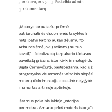
20 kovo, 2023
Paskelbta
admin
0 komentarų
„Moterys tarpukariu priėmė
patriarchalinės visuomenės taisykles ir
netgi patys kaltino aukas dėl smurto.
Arba nesiėmė jokių veiksmų su tuo
kovoti,“ – idealizuotą tarpukario Lietuvos
paveikslą griauna istorikė-kriminologė dr.
Sigita Černevičiūtė, pastebėdama, kad už
progresyvios visuomenės vaizdinio slėpėsi
moterų diskriminacija, socialinė nelygybė
ir smurtas artimoje aplinkoje.
Išsamus pokalbis laidoje „Istorijos
perimetrai. Smurto prieš moteris istorija“: